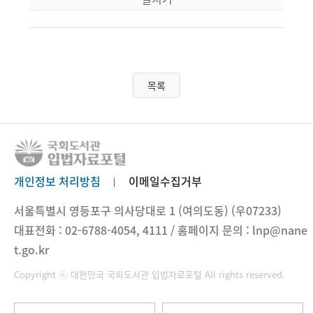
1. 기본 정보 24
가. 학력 24
나. 주요 약력 25
다. 수상 27
라. 자산 28
목록
마. 기타 29
2. 생애 및 가족관계 31
가. 성장 과정 31
나. 가족 관계 36
3. 정치 이력 41
개인정보 처리방침
이메일수집거부
가. 정치 입문 41
나. 제45대 대통령 선거 출마 및 당선 42
서울특별시 영등포구 의사당대로 1 (여의도동) (우07233)
다. 제45대 대통령 43
대표전화 : 02-6788-4054, 4111 / 홈페이지 문의 : lnp@nane
라. 제46대 대통령 선거 낙선 46
t.go.kr
마. 형사 소송 47
Copyright ⓒ 대한민국 국회도서관 입법자료포털 All rights reserved.
바. 제47대 대통령 선거 출마 및 당선 49
자료 출처 53
Ⅱ. 트럼프 2기 행정부 주요 인사 58