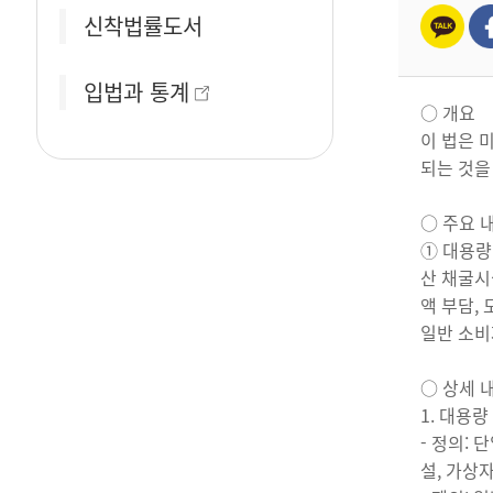
신착법률도서
입법과 통계
○ 개요
이 법은 
되는 것을
○ 주요 
① 대용량
산 채굴시
액 부담,
일반 소비
○ 상세 
1. 대용
- 정의:
설, 가상자