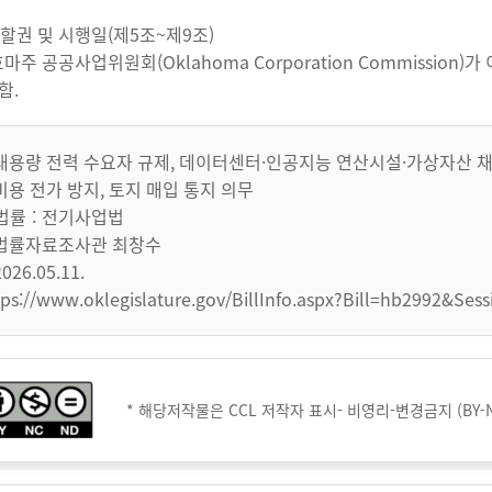
관할권 및 시행일(제5조~제9조)
마주 공공사업위원회(Oklahoma Corporation Commissio
함.
대용량 전력 수요자 규제, 데이터센터·인공지능 연산시설·가상자산 채
비용 전가 방지, 토지 매입 통지 의무
법률
전기사업법
법률자료조사관 최창수
2026.05.11.
tps://www.oklegislature.gov/BillInfo.aspx?Bill=hb2992&Ses
* 해당저작물은 CCL 저작자 표시- 비영리-변경금지 (BY-