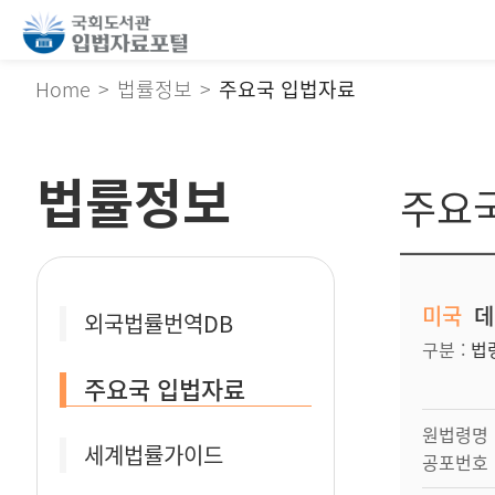
Home
법률정보
주요국 입법자료
법률정보
주요
미국
데
외국법률번역DB
구분
법
주요국 입법자료
원법령명
세계법률가이드
공포번호