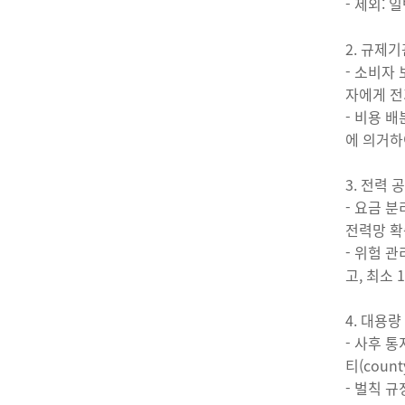
- 제외:
2. 규제
- 소비자
자에게 전
- 비용 배
에 의거하
3. 전력 
- 요금 
전력망 확
- 위험 
고, 최소
4. 대용량
- 사후 
티(cou
- 벌칙 규